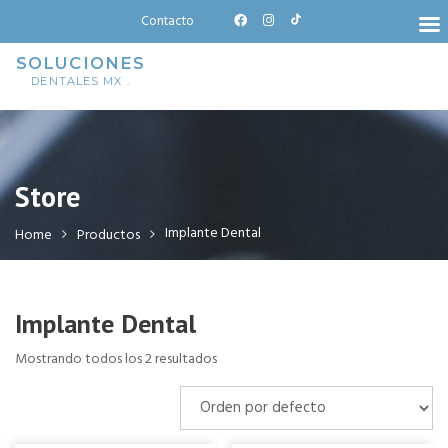
Skip
Contacto
to
content
SOLUCIONES
DENTALES MX .
Store
Implante Dental
Home
Productos
Implante Dental
Mostrando todos los 2 resultados