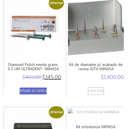
¡Oferta!
Diamond Polish menta grano
Kit de diamante p/ acabado de
0.5 UM ULTRADENT- VAMASA
resina JOTA VAMASA
$
403.00
$
345.00
$
1,400.00
Original
Current
price
price
Añadir al carrito
Leer más
was:
is:
$403.00.
$345.00.
¡Oferta!
Kit ortodoncia VAMASA