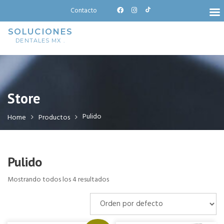
Skip
Contacto
to
content
SOLUCIONES
DENTALES MX .
Store
Pulido
Home
Productos
Pulido
Mostrando todos los 4 resultados