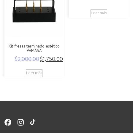
Leer más
Kit fresas terminado estético
VAMASA
$
2,000.00
$
1,750.00
Original
Current
price
price
Leer más
was:
is:
$2,000.00.
$1,750.00.