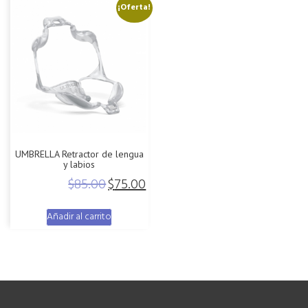
¡Oferta!
UMBRELLA Retractor de lengua
y labios
$
85.00
$
75.00
Original
Current
price
price
Añadir al carrito
was:
is:
$85.00.
$75.00.