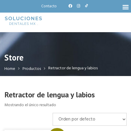
Skip
Contacto
to
content
SOLUCIONES
DENTALES MX .
Store
Retractor de lengua y labios
Home
Productos
Retractor de lengua y labios
Mostrando el único resultado