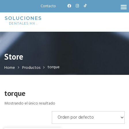
Skip
Contacto
to
content
SOLUCIONES
DENTALES MX .
Store
torque
Home
Productos
torque
Mostrando el único resultado