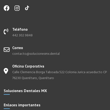
se
pueden
elegir
en
la
Teléfono
página
442 302 9848
de
producto
Correo
contacto@solucionesmx.dental
Oficina Corporativa
Calle Clemencia Borga Taboada 522 Colonia Jurica acueducto CP
76230 Querétaro, Querétaro
Soluciones Dentales MX
Enlaces importantes