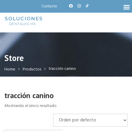
Skip
Contacto
to
content
SOLUCIONES
DENTALES MX .
Store
tracción canino
Home
Productos
tracción canino
Mostrando el único resultado