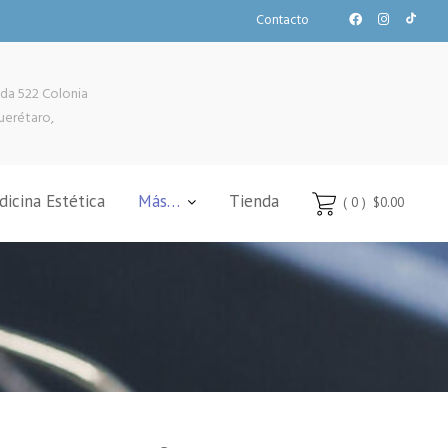
Contacto
da 522 Colonia
uerétaro,
icina Estética
Más…
Tienda
( 0 )
$0.00