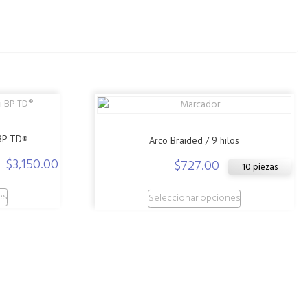
e
n
g
e
r
 BP TD®
Arco Braided / 9 hilos
$
3,150.00
$
727.00
10 piezas
Este
Este
es
Seleccionar opciones
producto
producto
tiene
tiene
múltiples
múltiples
variantes.
variantes.
Las
Las
opciones
opciones
se
se