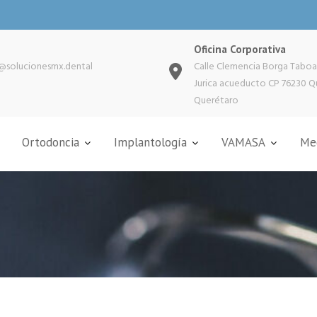
Oficina Corporativa
@solucionesmx.dental
Calle Clemencia Borga Taboa
Jurica acueducto CP 76230 Q
Querétaro
Ortodoncia
Implantología
VAMASA
Med