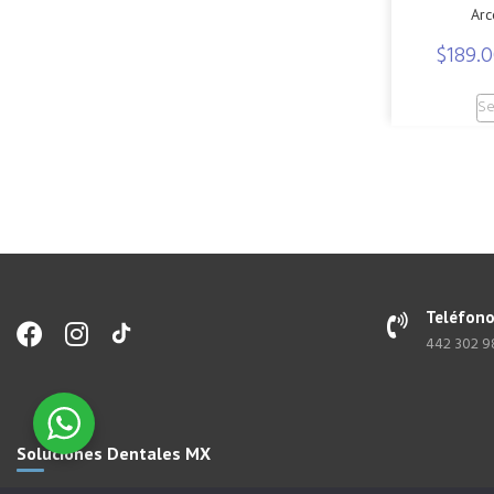
Arc
$
189.
Se
Teléfon
442 302 
Soluciones Dentales MX