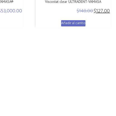
VAMASA®
Viscostat clear ULTRADENT-VAMASA
$
53,000.00
$
148.00
$
127.00
Original
Curr
price
pric
Añadir al carrito
was:
is:
$148.00.
$127