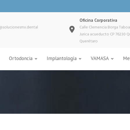
Oficina Corporativa
@solucionesmx.dental
Calle Clemencia Borga Taboa
Jurica acueducto CP 76230 Q
Querétaro
Ortodoncia
Implantología
VAMASA
Med