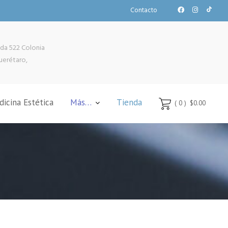
Contacto
da 522 Colonia
uerétaro,
icina Estética
Más…
Tienda
( 0 )
$0.00