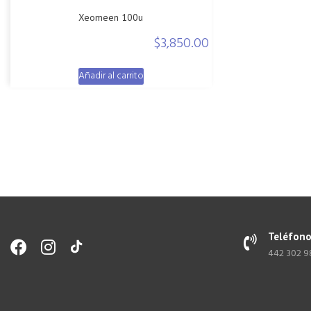
Xeomeen 100u
$
3,850.00
Añadir al carrito
Teléfon
442 302 