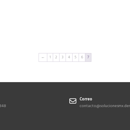
←
1
2
3
4
5
6
7
o
Correo
9848
contacto@solucionesmx.den