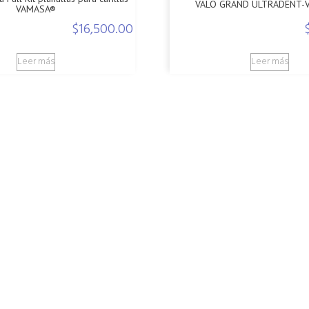
VALO GRAND ULTRADENT-
VAMASA®
$
16,500.00
Leer más
Leer más