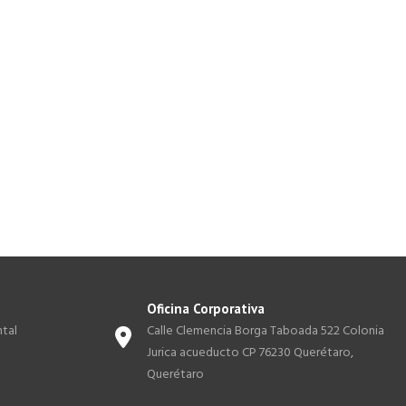
Oficina Corporativa
tal
Calle Clemencia Borga Taboada 522 Colonia
Jurica acueducto CP 76230 Querétaro,
Querétaro