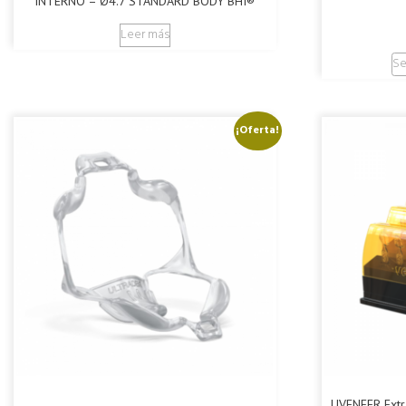
INTERNO – Ø4.7 STANDARD BODY BHI®
Leer más
Se
¡Oferta!
UVENEER Extra 