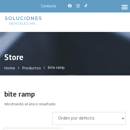
Skip
Contacto
to
content
SOLUCIONES
DENTALES MX .
Store
bite ramp
Home
Productos
bite ramp
Mostrando el único resultado