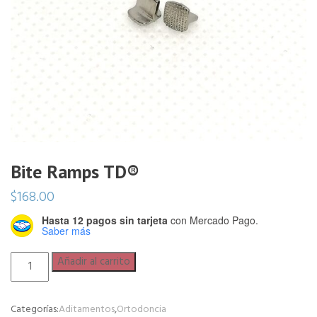
Bite Ramps TD®
$
168.00
Hasta 12 pagos sin tarjeta
con Mercado Pago.
Saber más
Bite
Añadir al carrito
Ramps
TD®
Categorías:
Aditamentos
,
Ortodoncia
cantidad