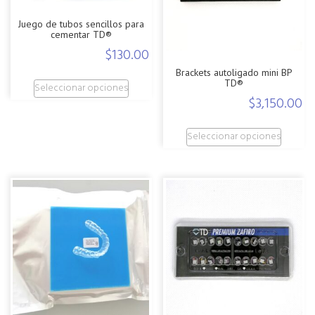
Juego de tubos sencillos para
cementar TD®
$
130.00
Brackets autoligado mini BP
Este
TD®
Seleccionar opciones
producto
$
3,150.00
tiene
Este
múltiples
Seleccionar opciones
produc
variantes.
tiene
Las
múltiple
opciones
variante
se
Las
pueden
opcion
elegir
se
en
pueden
la
elegir
página
en
de
la
producto