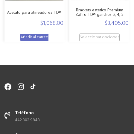
página
Brackets estético Premium
de
Acetato para alineadores TD®
Zafiro TD® ganchos 3, 4, 5
produc
$
1,068.00
$
3,405.00
Este
Añadir al carrito
Seleccionar opciones
produc
tiene
múltiple
variante
Las
opcion
se
pueden
elegir
en
la
Teléfono
página
442 302 9848
de
produc