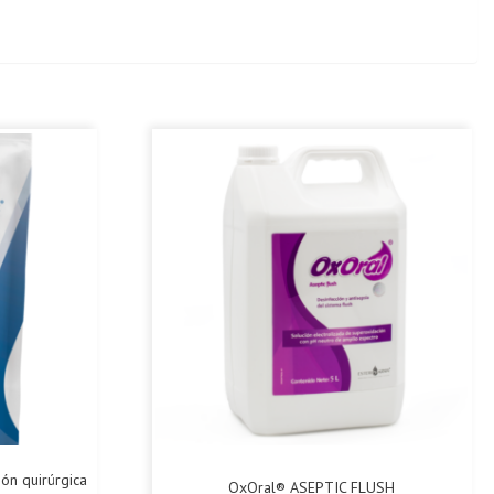
ión quirúrgica
OxOral® ASEPTIC FLUSH