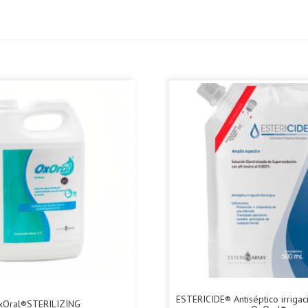
ESTERICIDE® Antiséptico irrigac
xOral®STERILIZING