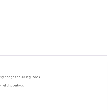
r
as y hongos en 30 segundos.
 el dispositivo.