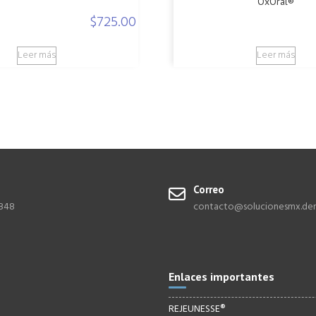
OxOral®
$
725.00
Leer más
Leer más
o
Correo
9848
contacto@solucionesmx.den
Enlaces importantes
REJEUNESSE®