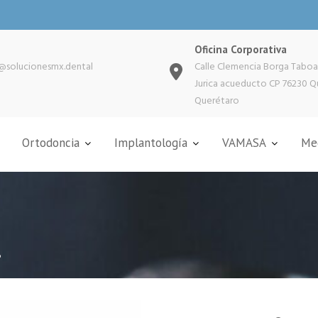
Oficina Corporativa
@solucionesmx.dental
Calle Clemencia Borga Taboa
Jurica acueducto CP 76230 Q
Querétaro
Ortodoncia
Implantología
VAMASA
Med
®