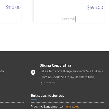
$
110.00
$
695.00
Leer más
Oficina Corporativa
tal
Calle Clemencia Borga Taboada 522 Colonia
Jurica acueducto CP 76230 Querétaro,
Querétaro
Entradas recientes
Próximo Lanzamiento
Abril 19, 2022