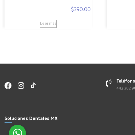
$
390.00
Leer más
Teléfon
442 302 
Soluciones Dentales MX