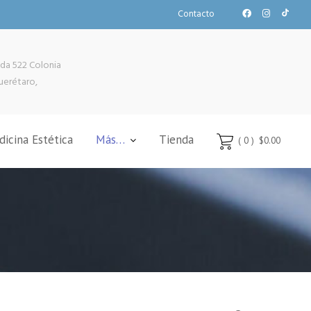
Contacto
da 522 Colonia
uerétaro,
icina Estética
Más…
Tienda
( 0 )
$0.00