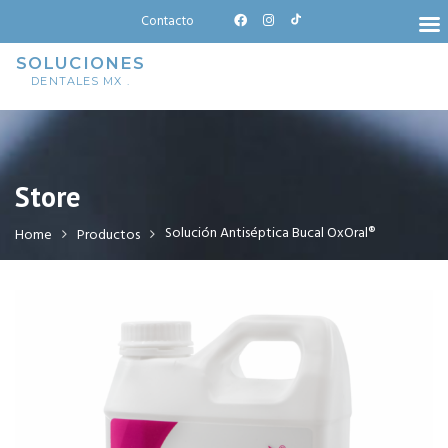
Skip
Contacto
to
content
SOLUCIONES
DENTALES MX .
Store
Solución Antiséptica Bucal OxOral®
Home
Productos