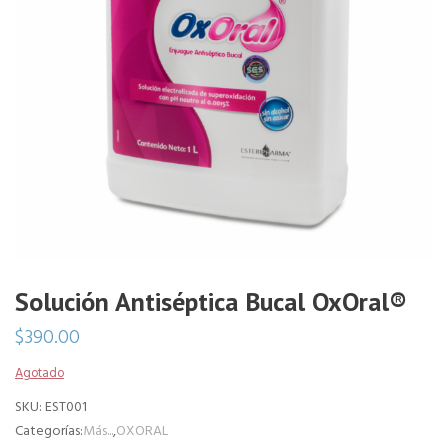
Solución Antiséptica Bucal OxOral®
$
390.00
Agotado
SKU:
EST001
Categorías:
Más...
,
OXORAL