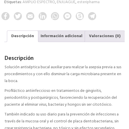
Etiquetas:
AMPLIO ESPECTRO
,
ENJUAGUE
,
esteripharma
F
T
E
L
W
F
S
T
a
w
m
i
h
a
k
e
c
i
a
n
a
c
y
l
e
t
i
k
t
e
p
e
b
t
l
e
s
b
e
g
Descripción
Información adicional
Valoraciones (0)
o
e
d
A
o
r
o
r
I
p
o
a
k
n
p
k
m
M
e
Descripción
s
s
Solución antiséptica bucal auxiliar para realizar la asepsia previa a sus
e
procedimientos y con ello disminuir la carga microbiana presente en
n
g
la boca.
e
r
Profiláctico antiinfeccioso en tratamientos de gingivitis,
periodontitis y postquirúrgicos, favoreciendo la recuperación del
paciente al eliminar virus, bacterias y hongos sin ser citotóxico.
También indicado su uso diario para la prevención de infecciones a
través de la mucosa oral y el control de placa dentobacteriana, sin
crear resistencia bacteriana, no tóxico y sin efectos secundarios.