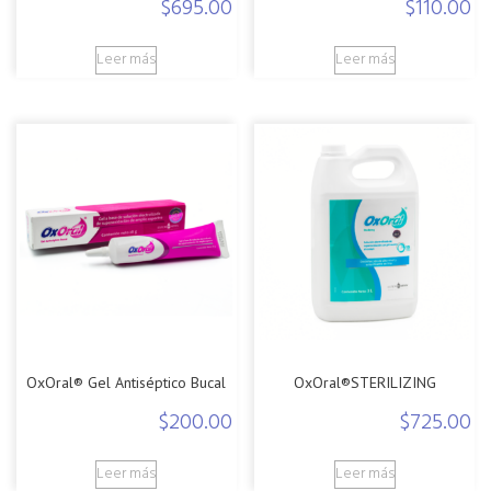
$
695.00
$
110.00
Leer más
Leer más
OxOral® Gel Antiséptico Bucal
OxOral®STERILIZING
$
200.00
$
725.00
Leer más
Leer más