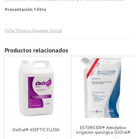
Presentación 1 litro
Ficha Técnica: Enjuague Oxoral
Productos relacionados
ESTERICIDE® Antiséptico
OxOral® ASEPTIC FLUSH
irrigación quirúrgica OxOral®